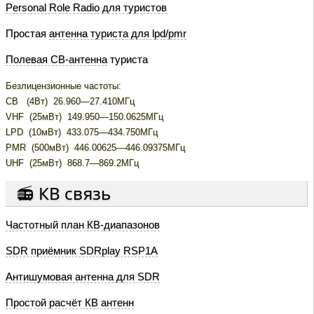
Personal Role Radio для туристов
Простая
антенна туриста для lpd/pmr
Полевая CB-антенна
туриста
Безлицензионные частоты:
CB (4Вт) 26.960—27.410МГц
VHF (25мВт) 149.950—150.0625МГц
LPD (10мВт) 433.075—434.750МГц
PMR (500мВт) 446.00625—446.09375МГц
UHF (25мВт) 868.7—869.2МГц
📻 КВ связь
Частотный план КВ-диапазонов
SDR приёмник SDRplay RSP1A
Антишумовая антенна для SDR
Простой расчёт КВ антенн