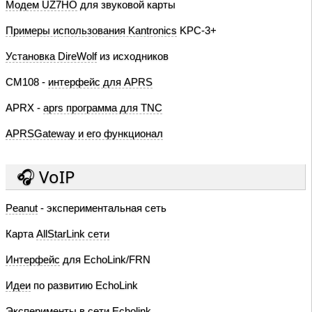
Модем UZ7HO
для звуковой карты
Примеры использования Kantronics
KPC-3+
Установка DireWolf
из исходников
CM108 -
интерфейс для APRS
APRX -
aprs программа для TNC
APRSGateway и его функционал
🎧 VoIP
Peanut
- экспериментальная сеть
Карта
AllStarLink сети
Интерфейс
для EchoLink/FRN
Идеи
по развитию EchoLink
Эксперименты
в сети Echolink