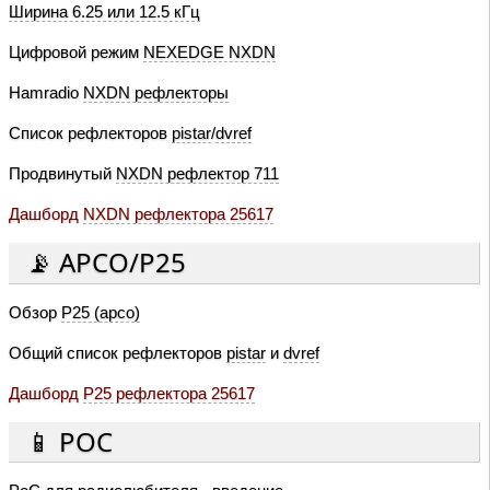
Ширина 6.25 или 12.5 кГц
Цифровой режим
NEXEDGE NXDN
Hamradio
NXDN рефлекторы
Список рефлекторов
pistar
/
dvref
Продвинутый
NXDN рефлектор 711
Дашборд
NXDN рефлектора 25617
📡 APCO/P25
Обзор
P25 (apco)
Общий список рефлекторов
pistar
и
dvref
Дашборд
P25 рефлектора 25617
📱 POC