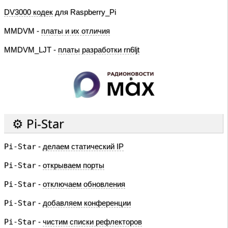
DV3000 кодек
для Raspberry_Pi
MMDVM -
платы и их отличия
MMDVM_LJT -
платы разработки rn6ljt
⚙️ Pi-Star
Pi-Star
-
делаем статический IP
Pi-Star
-
открываем порты
Pi-Star
-
отключаем обновления
Pi-Star
-
добавляем конференции
Pi-Star
-
чистим списки рефлекторов