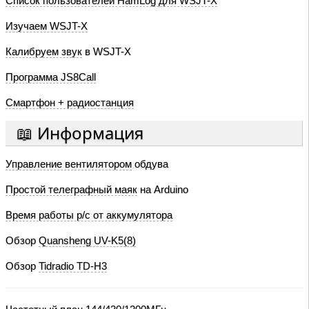
Список пользователей HamLog для WSJT-X
Изучаем WSJT-X
Калибруем звук
в WSJT-X
Программа JS8Call
Смартфон + радиостанция
📖 Информация
Управление вентилятором
обдува
Простой телеграфный маяк
на Arduino
Время работы р/с от аккумулятора
Обзор
Quansheng UV-K5(8)
Обзор
Tidradio TD-H3