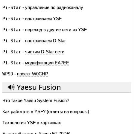
Pi-Star
-
управление по радиоканалу
Pi-Star
-
настраиваем YSF
Pi-Star
-
переход в другие сети из YSF
Pi-Star
-
настраиваем D-Star
Pi-Star
-
чистим D-Star сети
Pi-Star
-
модификации EA7EE
WPSD
-
проект W0CHP
🔊 Yaesu Fusion
Что такое
Yaesu System Fusion
?
Как работать в YSF?
(ответы на вопросы)
Технология YSF в картинках
Быстрый старт с
Yaesu FT-70DR