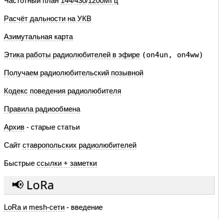
Частотный план
144
/
430
/
1200МГц
Расчёт дальности на УКВ
Азимутальная карта
Этика работы радиолюбителей в эфире
(on4un, on4ww)
Получаем радиолюбительский позывной
Кодекс поведения радиолюбителя
Правила радиообмена
Архив
- старые статьи
Сайт
ставропольских радиолюбителей
Быстрые
ссылки + заметки
📢 LoRa
LoRa и mesh-сети
- введение