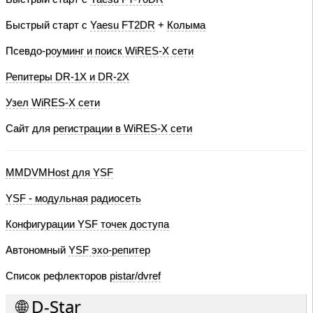
Быстрый старт с
Yaesu FT2DR
+
Колыма
Псевдо-
роуминг и поиск WiRES-X сети
Репитеры DR-1X и DR-2X
Узел WiRES-X сети
Сайт для
регистрации в WiRES-X сети
MMDVMHost для YSF
YSF - модульная радиосеть
Конфигурации YSF точек доступа
Автономный
YSF эхо-репитер
Список рефлекторов
pistar
/
dvref
🌐 D-Star