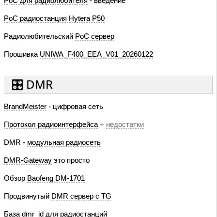
PoC для радиолюбителя
- введение
PoC радиостанция Hytera P50
Радиолюбительский
PoC сервер
Прошивка
UNIWA_F400_EEA_V01_20260122
🎛️ DMR
BrandMeister
- цифровая сеть
Протокол радиоинтерфейса
+
недостатки
DMR -
модульная радиосеть
DMR-Gateway
это просто
Обзор
Baofeng DM-1701
Продвинутый
DMR сервер с TG
База dmr_id
для радиостанций