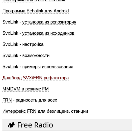
Программа Echolink для Android
SvxLink -
установка из репозитория
SvxLink -
установка из исходников
SvxLink -
настройка
SvxLink -
возможности
SvxLink -
примеры использования
Дашборд
SVX/FRN рефлектора
MMDVM в режиме FM
FRN
- радиосеть для всех
Интерфейс FRN
для безлиценз. станции
🏕️ Free Radio