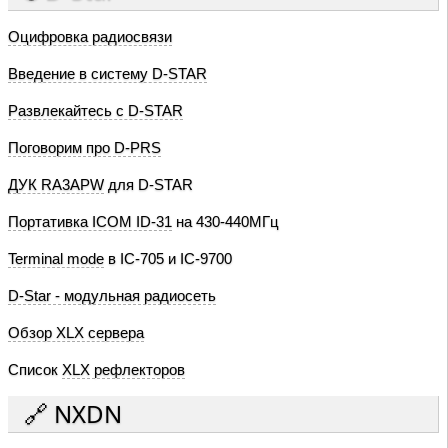
Оцифровка радиосвязи
Введение в систему D-STAR
Развлекайтесь с D-STAR
Поговорим про D-PRS
ДУК RA3APW
для D-STAR
Портативка ICOM ID-31
на 430-440МГц
Terminal mode
в IC-705 и IC-9700
D-Star - модульная радиосеть
Обзор XLX сервера
Список
XLX рефлекторов
🔗 NXDN